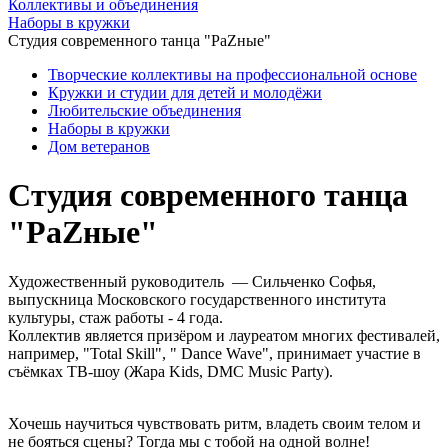
Коллективы и объединения
Наборы в кружки
Студия современного танца "РаZные"
Творческие коллективы на профессиональной основе
Кружки и студии для детей и молодёжи
Любительские объединения
Наборы в кружки
Дом ветеранов
Студия современного танца
"РаZные"
Художественный руководитель — Сильченко Софья,
выпускница Московского государственного института
культуры, стаж работы - 4 года.
Коллектив является призёром и лауреатом многих фестивалей,
например, "Total Skill", " Dance Wave", принимает участие в
съëмках ТВ-шоу (Жара Kids, DMC Music Party).
Хочешь научиться чувствовать ритм, владеть своим телом и
не бояться сцены? Тогда мы с тобой на одной волне!